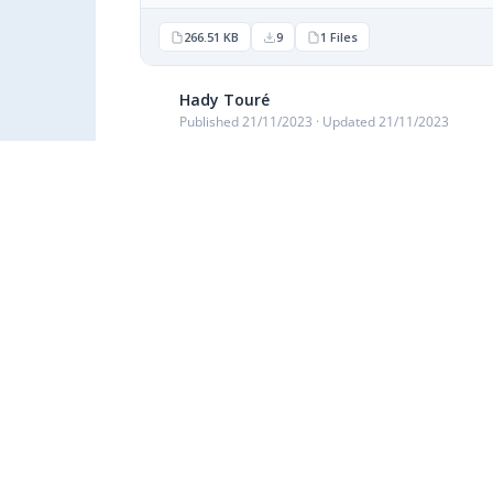
266.51 KB
9
1 Files
Hady Touré
Published 21/11/2023 · Updated 21/11/2023
Description
Catégories & Étiquettes
CERTFICATS DELIVRES EN 2022
Similar Downloads
Aucun téléchargement similaire trouvé !