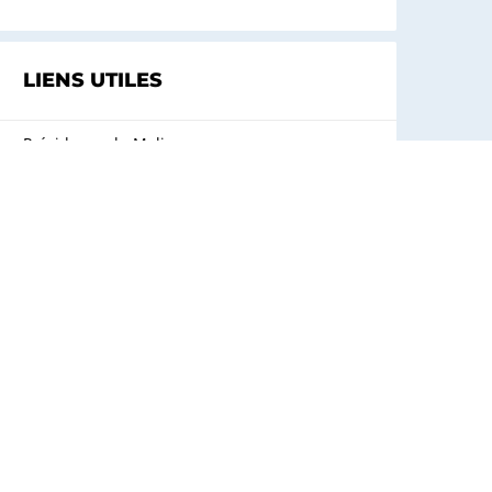
LIENS UTILES
Présidence du Mali
Gouvernement du Mali
Secrétariat Général du Gouvernement du
Mali
Ministère de l’Économie Numérique, de
l’Information et de la Communication
Poste du Mali
Voir tous les liens utiles