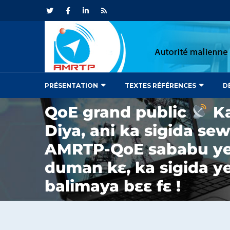
PRÉSENTATION
TEXTES RÉFÉRENCES
D
QoE grand public
Ka
Diya, ani ka sigida se
AMRTP-QoE sababu ye,
duman kɛ, ka sigida ye
balimaya bɛɛ fɛ !