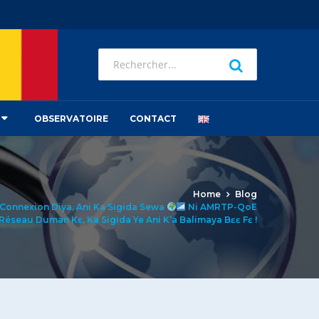
OBSERVATOIRE
CONTACT
Home
Blog
Connexion Diya, Ani Ka Sigida Sewa
Ni AMRTP-QoE
Réseau Duman Kɛ, Ka Sigida Ye Ani K’a Balimaya Bɛɛ Fɛ !