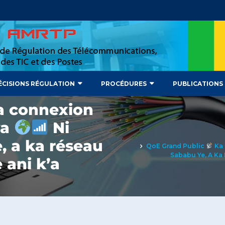
ÉCISIONS RÉGULATION
PROCÉDURES
PUBLICATIONS
 connexion
wa
Ni
 a ka réseau
QoE Grand Public
Ka 
Sababu Ye, A Ka 
 ani k’a