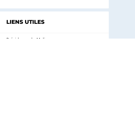
LIENS UTILES
Présidence du Mali
Gouvernement du Mali
Secrétariat Général du Gouvernement du
Mali
Ministère de l’Économie Numérique, de
l’Information et de la Communication
Poste du Mali
Voir tous les liens utiles