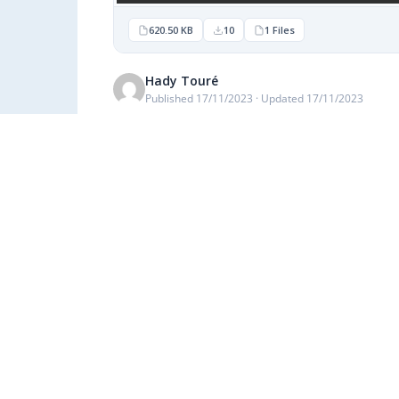
620.50 KB
10
1 Files
Hady Touré
Published 17/11/2023 · Updated 17/11/2023
Description
Catégories & Étiquettes
CERTFICATS DELIVRES EN 2018
Similar Downloads
Aucun téléchargement similaire trouvé !