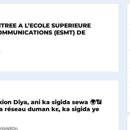
REE A L’ECOLE SUPERIEURE
OMMUNICATIONS (ESMT) DE
r
ion Diya, ani ka sigida sewa 🌍📶
 réseau duman kɛ, ka sigida ye
IeYpNROn