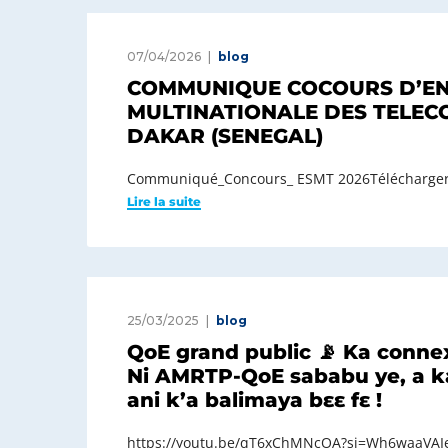
07/04/2026
blog
COMMUNIQUE COCOURS D’ENT
MULTINATIONALE DES TELEC
DAKAR (SENEGAL)
Communiqué_Concours_ ESMT 2026Télécharge
Lire la suite
25/03/2025
blog
QoE grand public 📡 Ka connex
Ni AMRTP-QoE sababu ye, a ka
ani k’a balimaya bɛɛ fɛ !
https://youtu.be/qT6xChMNcOA?si=Wh6waaVA