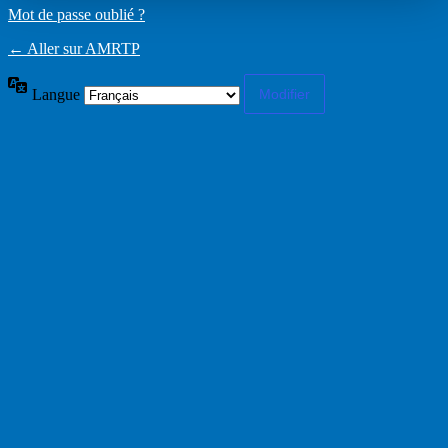
Mot de passe oublié ?
← Aller sur AMRTP
Langue