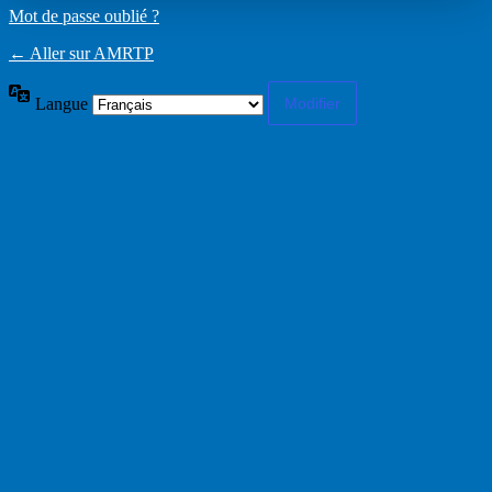
Mot de passe oublié ?
← Aller sur AMRTP
Langue