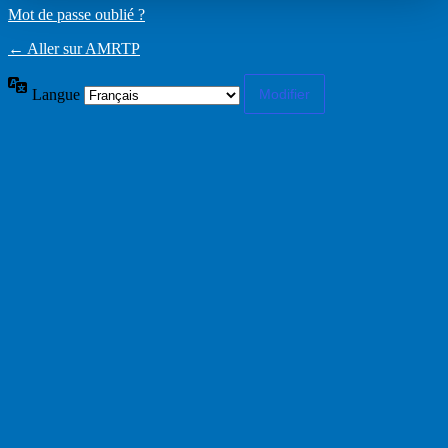
Mot de passe oublié ?
← Aller sur AMRTP
Langue