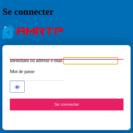
Se connecter
AMRTP
Identifiant ou adresse e-mail
Mot de passe