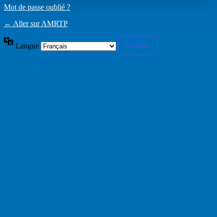
Mot de passe oublié ?
← Aller sur AMRTP
Langue