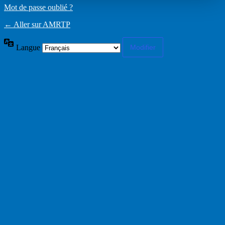
Mot de passe oublié ?
← Aller sur AMRTP
Langue