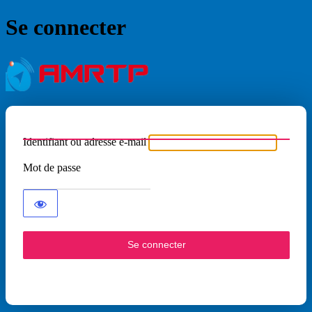
Se connecter
AMRTP
Identifiant ou adresse e-mail
Mot de passe