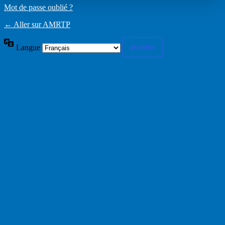
Mot de passe oublié ?
← Aller sur AMRTP
Langue