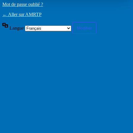
Mot de passe oublié ?
← Aller sur AMRTP
Langue